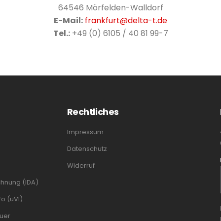
64546 Mörfelden-Walldorf
E-Mail:
frankfurt@delta-t.de
Tel.:
+49 (0) 6105 / 40 81 99-7
Rechtliches
Impressum
Datenschutz
Widerruf
chnung (IDA)
o (uVI)
uer