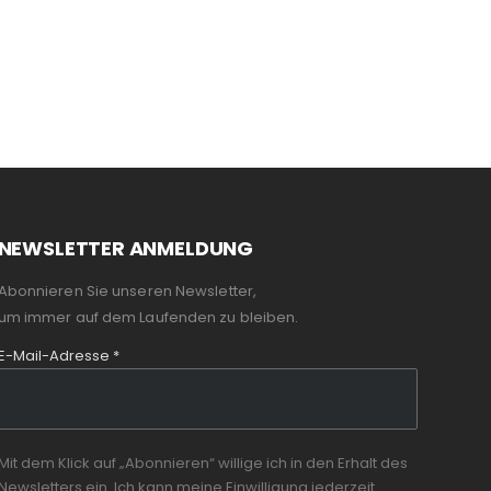
NEWSLETTER ANMELDUNG
Abonnieren Sie unseren Newsletter,
um immer auf dem Laufenden zu bleiben.
E-Mail-Adresse
*
Mit dem Klick auf „Abonnieren“ willige ich in den Erhalt des
Newsletters ein. Ich kann meine Einwilligung jederzeit