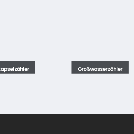
apselzähler
Großwasserzähler