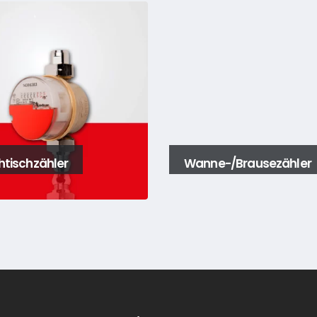
tischzähler
Wanne-/Brausezähler