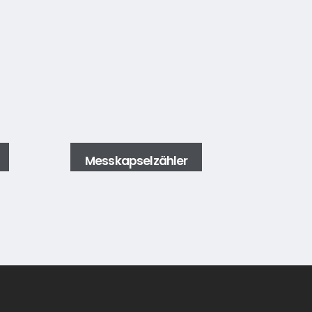
Messkapselzähler
Ve