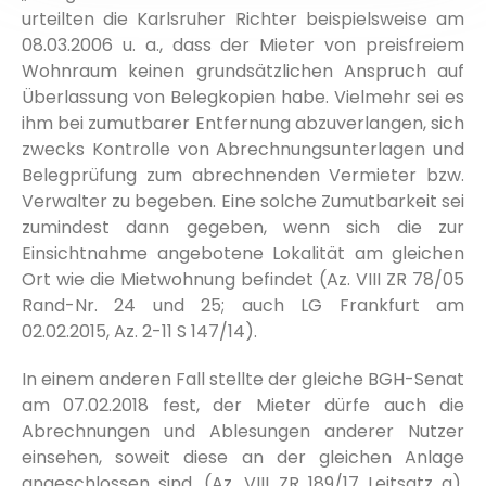
urteilten die Karlsruher Richter beispielsweise am
08.03.2006 u. a., dass der Mieter von preisfreiem
Wohnraum keinen grundsätzlichen Anspruch auf
Überlassung von Belegkopien habe. Vielmehr sei es
ihm bei zumutbarer Entfernung abzuverlangen, sich
zwecks Kontrolle von Abrechnungsunterlagen und
Belegprüfung zum abrechnenden Vermieter bzw.
Verwalter zu begeben. Eine solche Zumutbarkeit sei
zumindest dann gegeben, wenn sich die zur
Einsichtnahme angebotene Lokalität am gleichen
Ort wie die Mietwohnung befindet (Az. VIII ZR 78/05
Rand-Nr. 24 und 25; auch LG Frankfurt am
02.02.2015, Az. 2-11 S 147/14).
In einem anderen Fall stellte der gleiche BGH-Senat
am 07.02.2018 fest, der Mieter dürfe auch die
Abrechnungen und Ablesungen anderer Nutzer
einsehen, soweit diese an der gleichen Anlage
angeschlossen sind. (Az. VIII ZR 189/17 Leitsatz a).