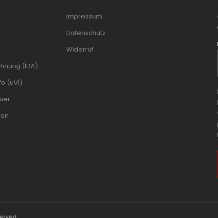
Impressum
Datenschutz
Widerruf
chnung (IDA)
o (uVI)
uer
men
erved.