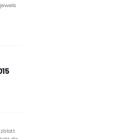
jeweils
015
zblatt