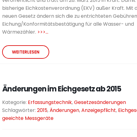
veröffentlicht und tratt am 28. März 2015 in Kraft. Damit t
bisherige Eichkostenverordnung (EKV) außer Kraft. Mit
neuen Gesetz ändern sich die zu entrichteten Gebühren 
Eichung/Konformitätsbestätigung für alle Wasser- und
Wärmezähler.
>>>...
WEITERLESEN
Änderungen im Eich­gesetz ab 2015
Kategorie:
Erfassungstechnik
,
Gesetzesänderungen
Schlagwörter:
2015
,
Änderungen
,
Anzeigepflicht
,
Eichges
geeichte Messgeräte