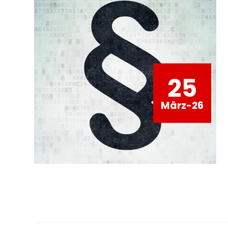
25
März-26