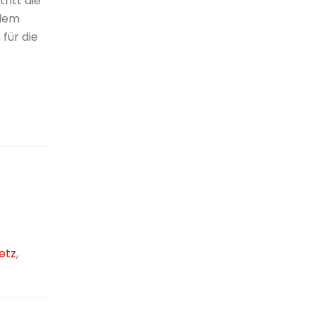
ritt die
 dem
für die
etz
,