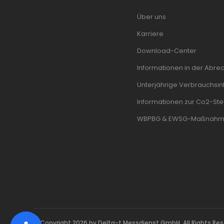
Über uns
Karriere
Download-Center
Informationen in der Abre
Unterjährige Verbrauchsinf
Informationen zur Co2-Ste
WBPBG & EWSG-Maßnah
© Copyright 2026 by Delta-t Messdienst GmbH. All Rights Res