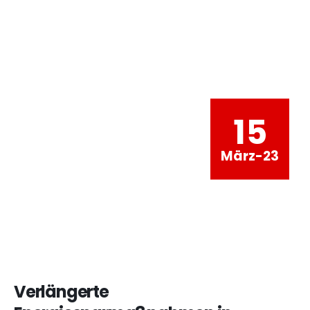
15
März-23
Verlängerte