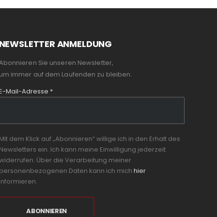
NEWSLETTER ANMELDUNG
Abonnieren Sie unseren Newsletter,
um immer auf dem Laufenden zu bleiben.
E-Mail-Adresse
*
Mit dem Klick auf „Abonnieren“ willige ich in den Erhalt des
Newsletters ein. Ich kann meine Einwilligung jederzeit
widerrufen. Über die Verarbeitung meiner
personenbezogenen Daten kann ich mich
hier
informieren.