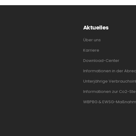
Aktuelles
Über uns
Karriere
Download-Center
Informationen in der Abre
Unterjährige Verbrauchsinf
Informationen zur Co2-Ste
WBPBG & EWSG-Maßnah