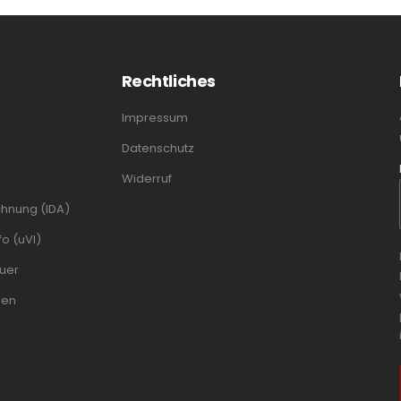
Rechtliches
Impressum
Datenschutz
Widerruf
chnung (IDA)
o (uVI)
uer
men