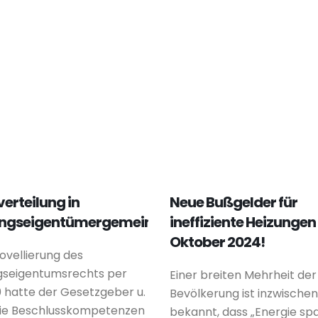
erteilung in
Neue Bußgelder für
gseigentümergemeinschaften
ineffiziente Heizungen 
Oktober 2024!
ovellierung des
seigentumsrechts per
Einer breiten Mehrheit der
0 hatte der Gesetzgeber u.
Bevölkerung ist inzwischen
die Beschlusskompetenzen
bekannt, dass „Energie sp