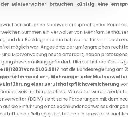
der Mietverwalter brauchen künftig eine entsp
e gewachsen sah, ohne Nachweis entsprechender Kenntniss
it welchen Summen ein Verwalter von Mehrfamilienhäuse
ng und der Rücklagen zu tun hat, war es für viele doch ers
enfrei möglich war. Angesichts der umfangreichen rechtl
G- und Mietverwaltung heute erfordert, haben professione
zugangsbeschränkung gefordert. Hierauf hat der Gesetzg
18/12831 vom 21.06.2017
hat die Bundesregierung am 22
en für Immobilien-, Wohnungs- oder Mietverwalter
ie
Einführung einer Berufshaftpflichtversicherung
vor
ndenachweis für bereits aktive Verwalter wurde wieder fa
enverwalter (DDIV) sieht seine Forderungen mit dem ne
in auf die Einführung eines Sachkundenachweises drängen
auftritt einen Beitrag gepostet, den Interessierte nachle