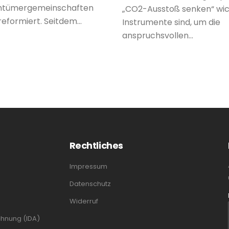
entümergemeinschaften
„CO2-Ausstoß senken“ wic
eformiert. Seitdem...
Instrumente sind, um die
anspruchsvollen...
Rechtliches
Impressum
Datenschutz
Widerruf
chnung (IDA)