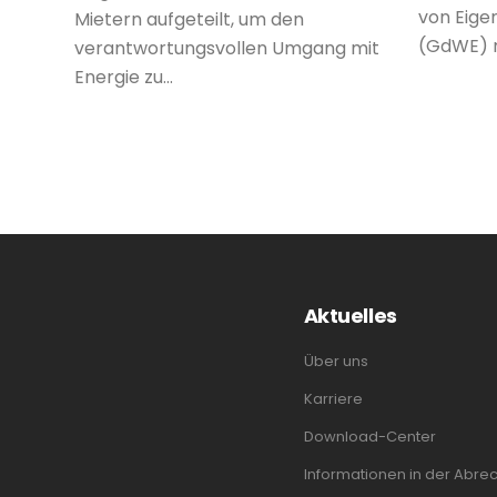
von Eig
Mietern aufgeteilt, um den
(GdWE) r
verantwortungsvollen Umgang mit
Energie zu...
Aktuelles
Über uns
Karriere
Download-Center
Informationen in der Abre