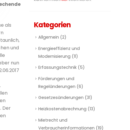
rechende
Kategorien
e als
rn
Allgemein
(2)
taunlich,
ichen und
Energieeffizienz und
lle
Modernisierung
(11)
eber nun
Erfassungstechnik
(5)
.06.2017
Förderungen und
.
Regeländerungen
(6)
llen
Gesetzesänderungen
(31)
uen
. Der
Heizkostenabrechnung
(13)
sen
Mietrecht und
Verbraucherinformationen
(19)