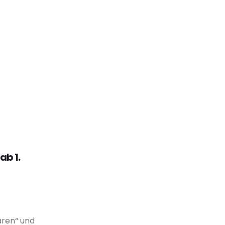
ab 1.
aren“ und