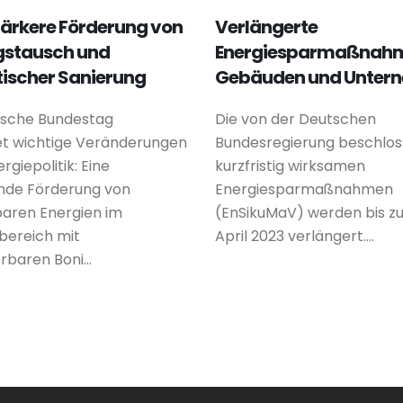
tärkere Förderung von
Verlängerte
gstausch und
Energiesparmaßnahm
ischer Sanierung
Gebäuden und Unter
tsche Bundestag
Die von der Deutschen
t wichtige Veränderungen
Bundesregierung beschlo
ergiepolitik: Eine
kurzfristig wirksamen
nde Förderung von
Energiesparmaßnahmen
aren Energien im
(EnSikuMaV) werden bis zu
bereich mit
April 2023 verlängert....
baren Boni...