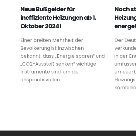
Neue Bußgelder für
Noch s
ineffiziente Heizungen ab 1.
Heizun
Oktober 2024!
energet
Einer breiten Mehrheit der
Der Deu
Bevölkerung ist inzwischen
verkünde
bekannt, dass „Energie sparen“ und
in der En
„CO2-Ausstoß senken“ wichtige
umfasse
Instrumente sind, um die
erneuerb
anspruchsvollen...
Heizungs
kombinier