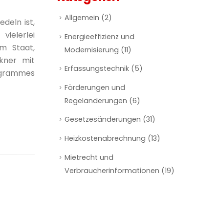
Allgemein
(2)
deln ist,
ielerlei
Energieeffizienz und
om Staat,
Modernisierung
(11)
kner mit
Erfassungstechnik
(5)
rogrammes
Förderungen und
Regeländerungen
(6)
Gesetzesänderungen
(31)
Heizkostenabrechnung
(13)
Mietrecht und
Verbraucherinformationen
(19)